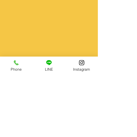
Phone
LINE
Instagram
galaenglishacademy@gmail.com