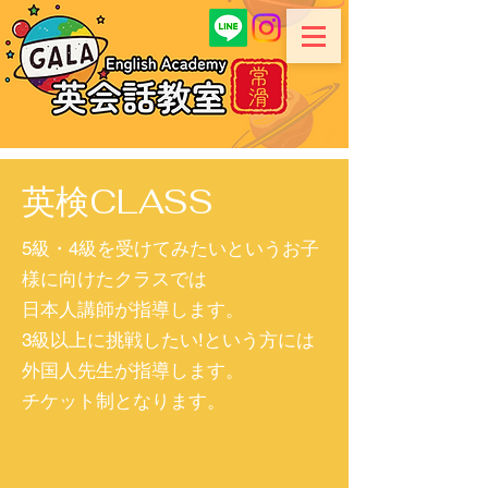
英検CLASS
5級・4級を受けてみたいというお子
様に向けたクラスでは
日本人講師が指導します。
3級以上に挑戦したい!という方には
外国人先生が指導します。
​チケット制となります。