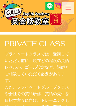
PRIVATE CLASS
プライベートクラスでは、受講して
いただく前に、現在どの程度の英語
レベルか、ゴール設定など、講師と
ご相談していただく必要がありま
す。
​また、プライベートグループクラス
や会社での英語研修、英語の先生を
目指す方々に向けたトレーニングも